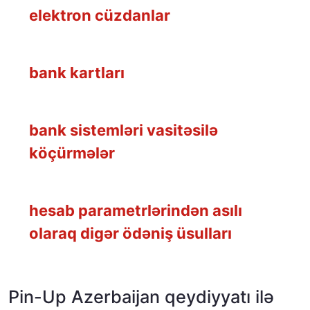
elektron cüzdanlar
bank kartları
bank sistemləri vasitəsilə
köçürmələr
hesab parametrlərindən asılı
olaraq digər ödəniş üsulları
Pin-Up Azerbaijan qeydiyyatı ilə