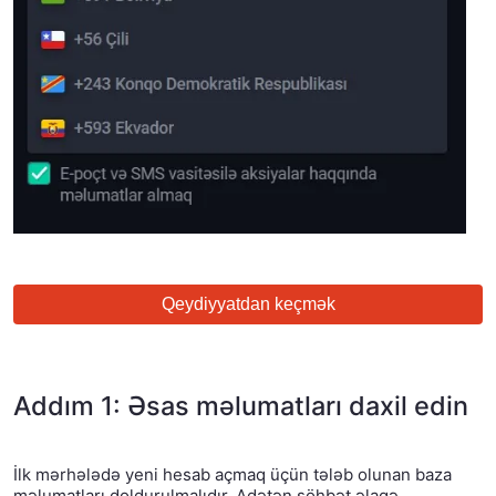
Qeydiyyatdan keçmək
Addım 1: Əsas məlumatları daxil edin
İlk mərhələdə yeni hesab açmaq üçün tələb olunan baza
məlumatları doldurulmalıdır. Adətən söhbət əlaqə