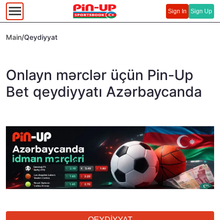
Sign In
Sign Up
Main
/
Qeydiyyat
Onlayn mərclər üçün Pin-Up
Bet qeydiyyatı Azərbaycanda
QEYDİYYAT