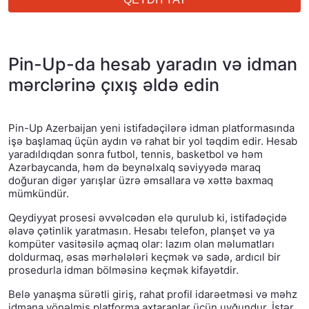
Pin-Up-da hesab yaradın və idman
mərclərinə çıxış əldə edin
Pin-Up Azerbaijan yeni istifadəçilərə idman platformasında
işə başlamaq üçün aydın və rahat bir yol təqdim edir. Hesab
yaradıldıqdan sonra futbol, tennis, basketbol və həm
Azərbaycanda, həm də beynəlxalq səviyyədə maraq
doğuran digər yarışlar üzrə əmsallara və xəttə baxmaq
mümkündür.
Qeydiyyat prosesi əvvəlcədən elə qurulub ki, istifadəçidə
əlavə çətinlik yaratmasın. Hesabı telefon, planşet və ya
kompüter vasitəsilə açmaq olar: lazım olan məlumatları
doldurmaq, əsas mərhələləri keçmək və sadə, ardıcıl bir
prosedurla idman bölməsinə keçmək kifayətdir.
Belə yanaşma sürətli giriş, rahat profil idarəetməsi və məhz
idmana yönəlmiş platforma axtaranlar üçün uyğundur. İstər