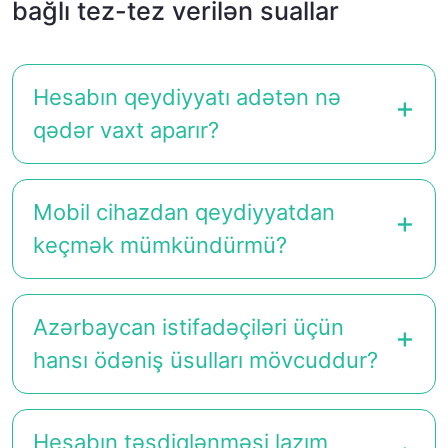
bağlı tez-tez verilən suallar
Hesabın qeydiyyatı adətən nə
qədər vaxt aparır?
Mobil cihazdan qeydiyyatdan
keçmək mümkündürmü?
Azərbaycan istifadəçiləri üçün
hansı ödəniş üsulları mövcuddur?
Hesabın təsdiqlənməsi lazım