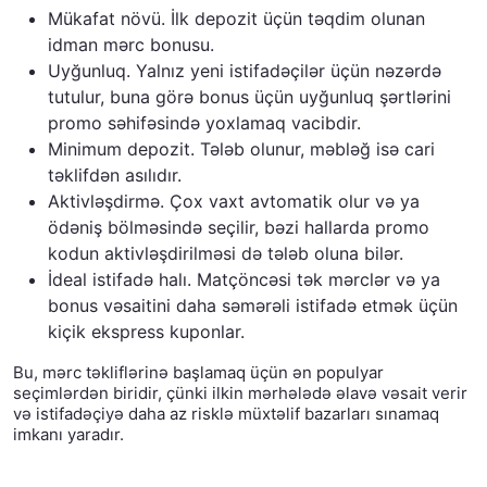
Mükafat növü. İlk depozit üçün təqdim olunan
idman mərc bonusu.
Uyğunluq. Yalnız yeni istifadəçilər üçün nəzərdə
tutulur, buna görə bonus üçün uyğunluq şərtlərini
promo səhifəsində yoxlamaq vacibdir.
Minimum depozit. Tələb olunur, məbləğ isə cari
təklifdən asılıdır.
Aktivləşdirmə. Çox vaxt avtomatik olur və ya
ödəniş bölməsində seçilir, bəzi hallarda promo
kodun aktivləşdirilməsi də tələb oluna bilər.
İdeal istifadə halı. Matçöncəsi tək mərclər və ya
bonus vəsaitini daha səmərəli istifadə etmək üçün
kiçik ekspress kuponlar.
Bu, mərc təkliflərinə başlamaq üçün ən populyar
seçimlərdən biridir, çünki ilkin mərhələdə əlavə vəsait verir
və istifadəçiyə daha az risklə müxtəlif bazarları sınamaq
imkanı yaradır.