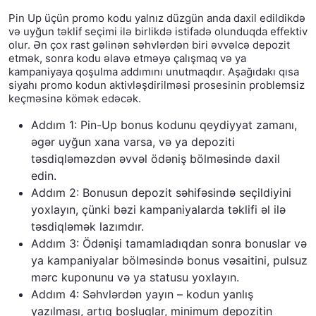
Pin Up üçün promo kodu yalnız düzgün anda daxil edildikdə
və uyğun təklif seçimi ilə birlikdə istifadə olunduqda effektiv
olur. Ən çox rast gəlinən səhvlərdən biri əvvəlcə depozit
etmək, sonra kodu əlavə etməyə çalışmaq və ya
kampaniyaya qoşulma addımını unutmaqdır. Aşağıdakı qısa
siyahı promo kodun aktivləşdirilməsi prosesinin problemsiz
keçməsinə kömək edəcək.
Addım 1: Pin-Up bonus kodunu qeydiyyat zamanı,
əgər uyğun xana varsa, və ya depoziti
təsdiqləməzdən əvvəl ödəniş bölməsində daxil
edin.
Addım 2: Bonusun depozit səhifəsində seçildiyini
yoxlayın, çünki bəzi kampaniyalarda təklifi əl ilə
təsdiqləmək lazımdır.
Addım 3: Ödənişi tamamladıqdan sonra bonuslar və
ya kampaniyalar bölməsində bonus vəsaitini, pulsuz
mərc kuponunu və ya statusu yoxlayın.
Addım 4: Səhvlərdən yayın – kodun yanlış
yazılması, artıq boşluqlar, minimum depozitin