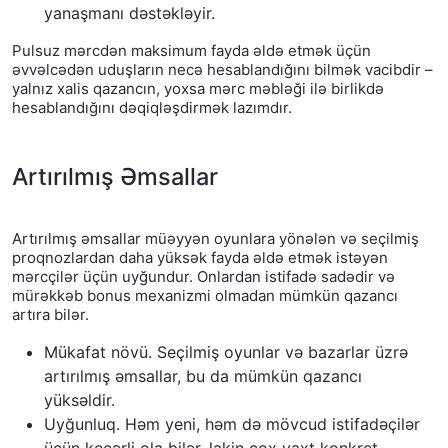
yanaşmanı dəstəkləyir.
Pulsuz mərcdən maksimum fayda əldə etmək üçün
əvvəlcədən uduşların necə hesablandığını bilmək vacibdir –
yalnız xalis qazancın, yoxsa mərc məbləği ilə birlikdə
hesablandığını dəqiqləşdirmək lazımdır.
Artırılmış Əmsallar
Artırılmış əmsallar müəyyən oyunlara yönələn və seçilmiş
proqnozlardan daha yüksək fayda əldə etmək istəyən
mərcçilər üçün uyğundur. Onlardan istifadə sadədir və
mürəkkəb bonus mexanizmi olmadan mümkün qazancı
artıra bilər.
Mükafat növü. Seçilmiş oyunlar və bazarlar üzrə
artırılmış əmsallar, bu da mümkün qazancı
yüksəldir.
Uyğunluq. Həm yeni, həm də mövcud istifadəçilər