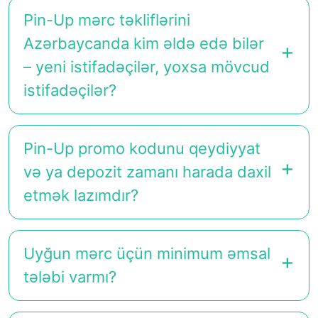
Pin-Up mərc təkliflərini
Azərbaycanda kim əldə edə bilər
– yeni istifadəçilər, yoxsa mövcud
istifadəçilər?
Pin-Up promo kodunu qeydiyyat
və ya depozit zamanı harada daxil
etmək lazımdır?
Uyğun mərc üçün minimum əmsal
tələbi varmı?