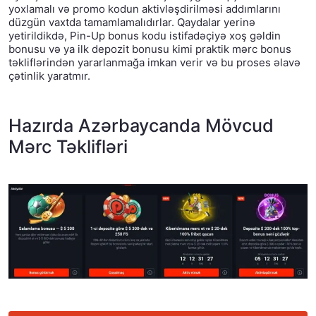
yoxlamalı və promo kodun aktivləşdirilməsi addımlarını
düzgün vaxtda tamamlamalıdırlar. Qaydalar yerinə
yetirildikdə, Pin-Up bonus kodu istifadəçiyə xoş gəldin
bonusu və ya ilk depozit bonusu kimi praktik mərc bonus
təkliflərindən yararlanmağa imkan verir və bu proses əlavə
çətinlik yaratmır.
Hazırda Azərbaycanda Mövcud
Mərc Təklifləri