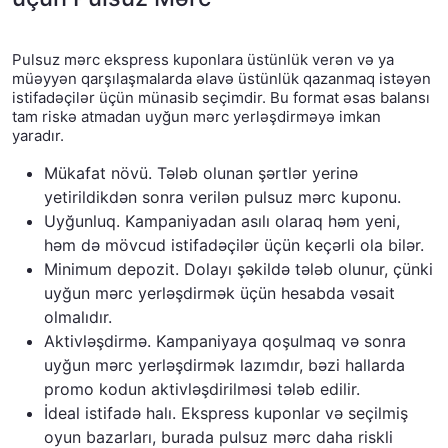
Pulsuz mərc ekspress kuponlara üstünlük verən və ya
müəyyən qarşılaşmalarda əlavə üstünlük qazanmaq istəyən
istifadəçilər üçün münasib seçimdir. Bu format əsas balansı
tam riskə atmadan uyğun mərc yerləşdirməyə imkan
yaradır.
Mükafat növü. Tələb olunan şərtlər yerinə
yetirildikdən sonra verilən pulsuz mərc kuponu.
Uyğunluq. Kampaniyadan asılı olaraq həm yeni,
həm də mövcud istifadəçilər üçün keçərli ola bilər.
Minimum depozit. Dolayı şəkildə tələb olunur, çünki
uyğun mərc yerləşdirmək üçün hesabda vəsait
olmalıdır.
Aktivləşdirmə. Kampaniyaya qoşulmaq və sonra
uyğun mərc yerləşdirmək lazımdır, bəzi hallarda
promo kodun aktivləşdirilməsi tələb edilir.
İdeal istifadə halı. Ekspress kuponlar və seçilmiş
oyun bazarları, burada pulsuz mərc daha riskli